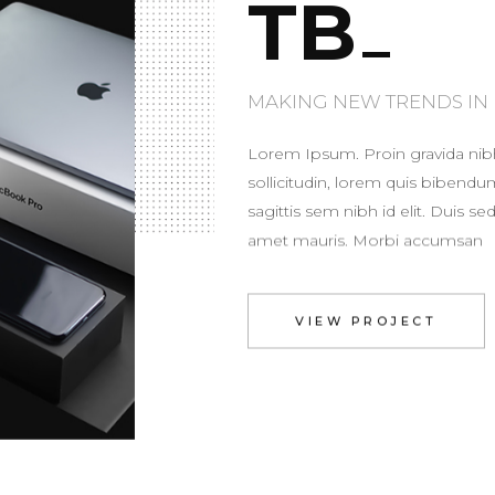
TB
MAKING NEW TRENDS IN
Lorem Ipsum. Proin gravida nibh 
sollicitudin, lorem quis bibendu
sagittis sem nibh id elit. Duis se
amet mauris. Morbi accumsan
VIEW PROJECT