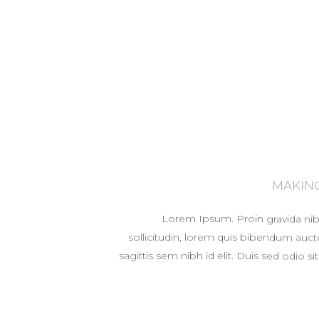
MAKING
Lorem Ipsum. Proin gravida nibh
sollicitudin, lorem quis bibendum aucto
sagittis sem nibh id elit. Duis sed odio s