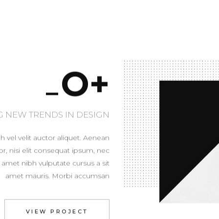
O+
 NEW TRENDS IN DESIGN
 vel velit auctor aliquet. Aenean
r, nisi elit consequat ipsum, nec
it amet nibh vulputate cursus a sit
amet mauris. Morbi accumsan
VIEW PROJECT