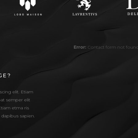
Error:
Contact form not found
GE?
cing elit. Etiam
at semper elit
Etiam etma ris
m dapibus sapien.