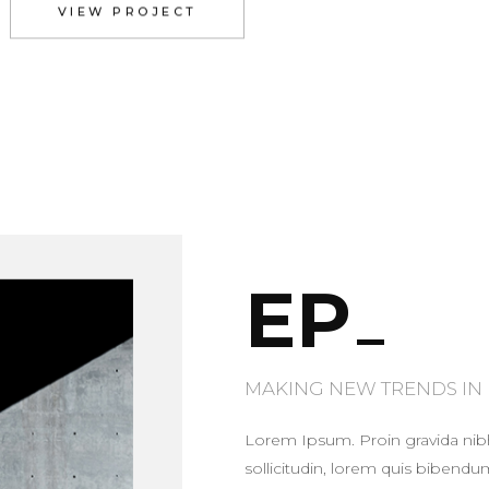
VIEW PROJECT
EP
MAKING NEW TRENDS IN
Lorem Ipsum. Proin gravida nibh 
sollicitudin, lorem quis bibendu