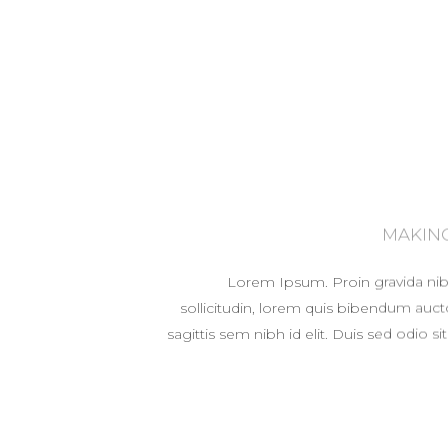
MAKING
Lorem Ipsum. Proin gravida nibh
sollicitudin, lorem quis bibendum aucto
sagittis sem nibh id elit. Duis sed odio s