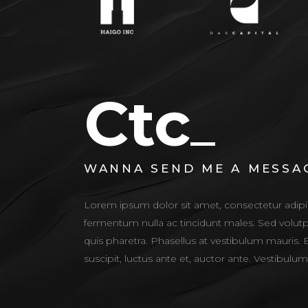
Ctc
WANNA SEND ME A MESSA
Lorem ipsum dolor sit amet, consectetur adipis
fermentum nulla ac tincidunt males. Sed volutp
quis pharetra. Phasellus at vestibulum mauris. 
suscipit, luctus ante et, auctor ante. Vestibulu