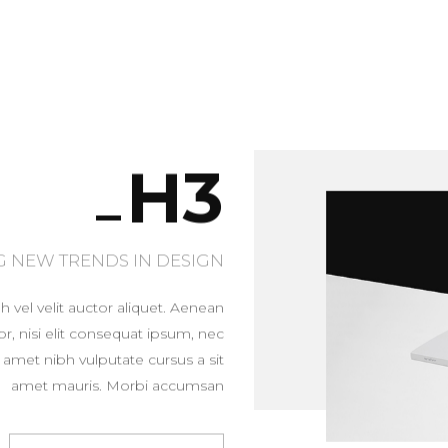
H3
 NEW TRENDS IN DESIGN
 vel velit auctor aliquet. Aenean
r, nisi elit consequat ipsum, nec
it amet nibh vulputate cursus a sit
amet mauris. Morbi accumsan