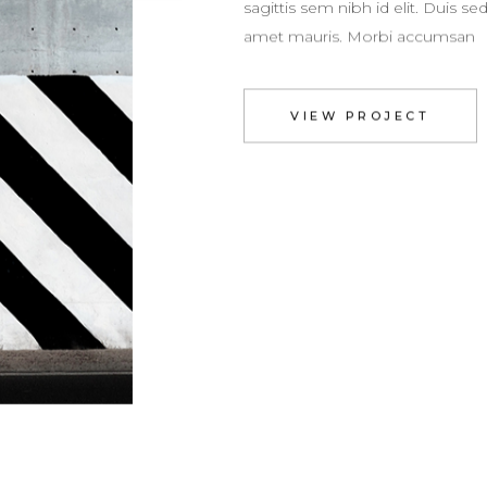
sagittis sem nibh id elit. Duis se
amet mauris. Morbi accumsan
VIEW PROJECT