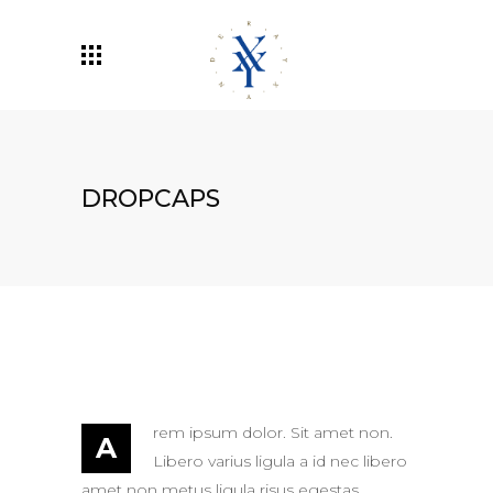
DROPCAPS
rem ipsum dolor. Sit amet non.
A
Libero varius ligula a id nec libero
amet non metus ligula risus egestas